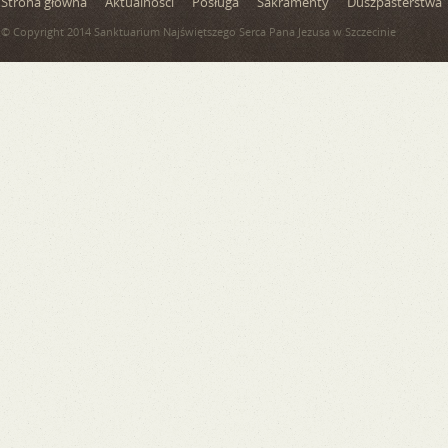
Strona główna
Aktualności
Posługa
Sakramenty
Duszpasterstwa
© Copyright 2014 Sanktuarium Najświętszego Serca Pana Jezusa w Szczecinie