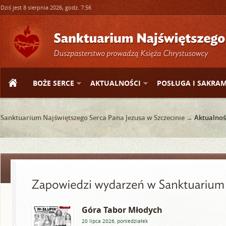
Dziś jest 8 sierpnia 2026, godz. 7:56
BOŻE SERCE
AKTUALNOŚCI
POSŁUGA I SAKRA
Sanktuarium Najświętszego Serca Pana Jezusa w Szczecinie →
Aktualnoś
Góra Tabor Młodych
20 lipca 2026, poniedziałek