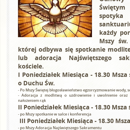
Święty
spoty
sanktua
każdy pon
Mszy św.
której odbywa się spotkanie modlit
lub adoracja Najświętszego s
kościele.
I Poniedziałek Miesiąca - 18.30 Msz
o Duchu Św.
- Po Mszy Świętej błogosławieństwo egzorcyzmowanie wody, sol
- Adoracja z modlitwą o uzdrowienie i uwolnienie oraz
nałożeniem rąk
II Poniedziałek Miesiąca - 18.30 Msza 
- po Mszy spotkanie w salce i konferencja
III Poniedziałek Miesiąca - 18.30 Msza
- po Mszy Adoracja Najświętszego Sakramentu