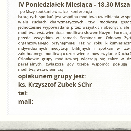
IV Poniedziałek Miesiąca - 18.30 Msza
- po Mszy spotkanie w salce i konferencja
Istotą tych spotkań jest wspólna modlitwa uwielbienia w s
wielu ruchach charyzmatycznych: tzw.
modlitwa spont
jednocześnie wypowiadana przez wszystkich obecnych, ale 
modlitwa wstawiennicza, modlitwa słowem Bożym. Formacj
przede wszystkim w ramach
Seminarium Odnowy Życia
organizowanego przynajmniej raz w roku kilkumiesięczn
indywidualnych medytacji biblijnych i spotkań w tzw.
zakończonego modlitwą o uzdrowienie i nowe wylanie Ducha 
Członkowie grupy modlitewnej włączają się także w dz
parafialnych, zwłaszcza gdy trzeba wspomóc posługą 
modlitwą wstawienniczą.
opiekunem grupy jest:
ks. Krzysztof Zubek SChr
tel:
mail: