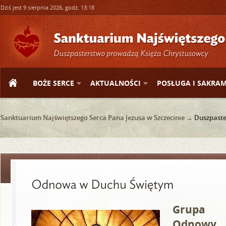
Dziś jest 9 sierpnia 2026, godz. 13:18
BOŻE SERCE
AKTUALNOŚCI
POSŁUGA I SAKRA
Sanktuarium Najświętszego Serca Pana Jezusa w Szczecinie →
Duszpast
Grupa m
Odnowy