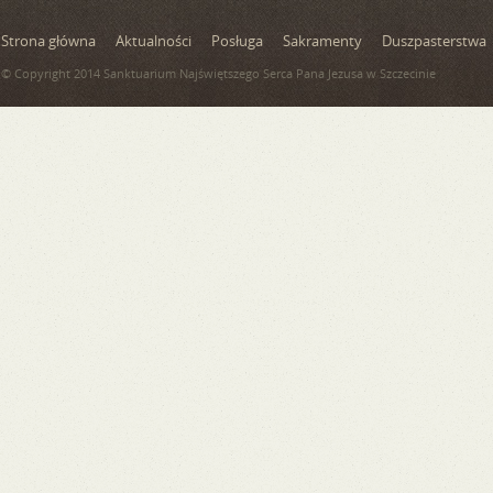
Strona główna
Aktualności
Posługa
Sakramenty
Duszpasterstwa
© Copyright 2014 Sanktuarium Najświętszego Serca Pana Jezusa w Szczecinie