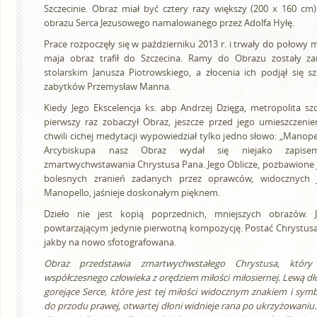
Szczecinie. Obraz miał być cztery razy większy (200 x 160 c
obrazu Serca Jezusowego namalowanego przez Adolfa Hyłę.
Prace rozpoczęły się w październiku 2013 r. i trwały do połowy 
maja obraz trafił do Szczecina. Ramy do Obrazu zostały z
stolarskim Janusza Piotrowskiego, a złocenia ich podjął się s
zabytków Przemysław Manna.
Kiedy Jego Ekscelencja ks. abp Andrzej Dzięga, metropolita sz
pierwszy raz zobaczył Obraz, jeszcze przed jego umieszczen
chwili cichej medytacji wypowiedział tylko jedno słowo: „Manope
Arcybiskupa nasz Obraz wydał się niejako zapise
zmartwychwstawania Chrystusa Pana. Jego Oblicze, pozbawione ju
bolesnych zranień zadanych przez oprawców, widocznych 
Manopello, jaśnieje doskonałym pięknem.
Dzieło nie jest kopią poprzednich, mniejszych obrazów.
powtarzającym jedynie pierwotną kompozycję. Postać Chrystusa
jakby na nowo sfotografowana.
Obraz przedstawia zmartwychwstałego Chrystusa, któr
współczesnego człowieka z orędziem miłości miłosiernej. Lewą dł
gorejące Serce, które jest tej miłości widocznym znakiem i sym
do przodu prawej, otwartej dłoni widnieje rana po ukrzyżowaniu.