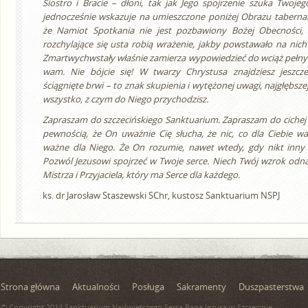
Siostro i Bracie – dłoni, tak jak Jego spojrzenie szuka Twoj
jednocześnie wskazuje na umieszczone poniżej Obrazu taberna
że Namiot Spotkania nie jest pozbawiony Bożej Obecności, 
rozchylające się usta robią wrażenie, jakby powstawało na nich
Zmartwychwstały właśnie zamierza wypowiedzieć do wciąż pełny
wam. Nie bójcie się! W twarzy Chrystusa znajdziesz jeszcz
ściągnięte brwi – to znak skupienia i wytężonej uwagi, najgłębszej
wszystko, z czym do Niego przychodzisz.
Zapraszam do szczecińskiego Sanktuarium. Zapraszam do cichej
pewnością, że On uważnie Cię słucha, że nic, co dla Ciebie wa
ważne dla Niego. Że On rozumie, nawet wtedy, gdy nikt inny z
Pozwól Jezusowi spojrzeć w Twoje serce. Niech Twój wzrok odna
Mistrza i Przyjaciela, który ma Serce dla każdego.
ks. dr Jarosław Staszewski SChr, kustosz Sanktuarium NSPJ
Strona główna
Aktualności
Posługa
Sakramenty
Duszpasterstwa
© Copyright 2014 Sanktuarium Najświętszego Serca Pana Jezusa w Szczecinie