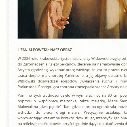
I. ZANIM POWSTAŁ NASZ OBRAZ
W 2004 roku krakowski artysta malarz Jerzy Witkowski przyjął od
do Zgromadzenia Księży Sercanów zlecenie na namalowanie obra
Artysta zgodził się wykonać pracę wiedząc, że jest to prawie ni
czasu cierpiał ma chorobę Parkinsona, a jej objawy ostatnio bar
Witkowski doświadczał epizodów „wyłączenia ruchu” i in
Parkinsona. Postępująca choroba zmniejszała szanse Artysty na
Pomimo tych trudności dzieło w wymiarach 60 na 80 cm pows
poprosił o współpracę małżonkę, także malarkę, Marię Sa
Malowali na „dwa pędzle”. Tam gdzie choroba ograniczała możl
wchodził do pracy drugi malarz. Precyzyjnie ustalając ko
wprowadzając wzajemne korekty, dyskutując, intensyfikując prac
na refleksję, małżonkowie–artyści zgodnie dążyli do ukończenia dz