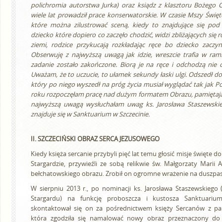
polichromia autorstwa Jurka) oraz ksiądz z klasztoru Bożego Ci
wiele lat prowadził prace konserwatorskie. W czasie Mszy Święte
które można zilustrować sceną, kiedy to znajdujące się pod
dziecko które dopiero co zaczęło chodzić, widzi zbliżających się 
ziemi, rodzice przykucają rozkładając ręce bo dziecko zaczyn
Obserwuję z najwyższą uwagą jak idzie, wreszcie trafia w ram
zadanie zostało zakończone. Biorą je na ręce i odchodzą nie og
Uważam, że to uczucie, to ułamek sekundy łaski ulgi. Odszedł dor
który po niego wyszedł na próg życia musiał wyglądać tak jak P
roku rozpoczęłam pracę nad dużym formatem Obrazu, pamiętając
najwyższą uwagą wysłuchałam uwag ks. Jarosława Staszewskieg
znajduje się w Sanktuarium w Szczecinie.
II. SZCZECIŃSKI OBRAZ SERCA JEZUSOWEGO
Kiedy księża sercanie przybyli pięć lat temu głosić misje święte do 
Stargardzie, przywieźli ze sobą relikwie św. Małgorzaty Marii 
bełchatowskiego obrazu. Zrobił on ogromne wrażenie na duszpast
W sierpniu 2013 r., po nominacji ks. Jarosława Staszewskiego
Stargardu) na funkcję proboszcza i kustosza Sanktuariu
skontaktował się on za pośrednictwem księży Sercanów z pa
która zgodziła się namalować nowy obraz przeznaczony d