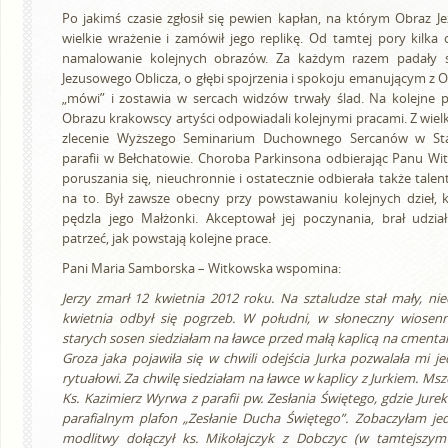
Po jakimś czasie zgłosił się pewien kapłan, na którym Obraz J
wielkie wrażenie i zamówił jego replikę. Od tamtej pory kilka 
namalowanie kolejnych obrazów. Za każdym razem padały 
Jezusowego Oblicza, o głębi spojrzenia i spokoju emanującym z O
„mówi” i zostawia w sercach widzów trwały ślad. Na kolejne
Obrazu krakowscy artyści odpowiadali kolejnymi pracami. Z wielk
zlecenie Wyższego Seminarium Duchownego Sercanów w Stad
parafii w Bełchatowie. Choroba Parkinsona odbierając Panu W
poruszania się, nieuchronnie i ostatecznie odbierała także talent.
na to. Był zawsze obecny przy powstawaniu kolejnych dzieł, 
pędzla jego Małżonki. Akceptował jej poczynania, brał udział
patrzeć, jak powstają kolejne prace.
Pani Maria Samborska – Witkowska wspomina:
Jerzy zmarł 12 kwietnia 2012 roku. Na sztaludze stał mały, n
kwietnia odbył się pogrzeb. W południ, w słoneczny wiosen
starych sosen siedziałam na ławce przed małą kaplicą na cmentar
Groza jaka pojawiła się w chwili odejścia Jurka pozwalała mi j
rytuałowi. Za chwilę siedziałam na ławce w kaplicy z Jurkiem. Ms
Ks. Kazimierz Wyrwa z parafii pw. Zesłania Świętego, gdzie Jure
parafialnym plafon „Zesłanie Ducha Świętego”. Zobaczyłam jed
modlitwy dołączył ks. Mikołajczyk z Dobczyc (w tamtejszym 