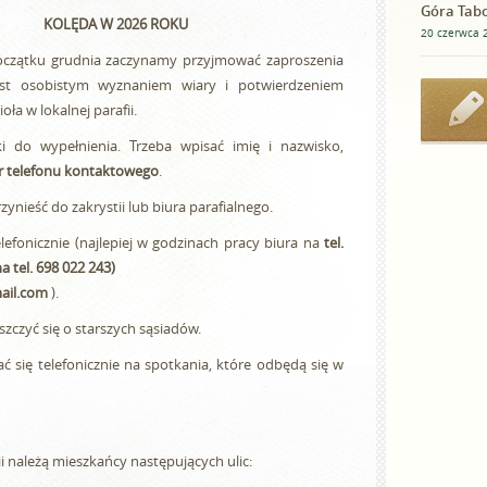
Góra Tabo
KOLĘDA W 2026 ROKU
20 czerwca 
oczątku grudnia zaczynamy przyjmować zaproszenia
jest osobistym wyznaniem wiary i potwierdzeniem
ła w lokalnej parafii.
 do wypełnienia. Trzeba wpisać imię i nazwisko,
r telefonu kontaktowego
.
nieść do zakrystii lub biura parafialnego.
lefonicznie (najlepiej w godzinach pracy biura na
tel.
a tel. 698 022 243)
ail.com
).
szczyć się o starszych sąsiadów.
ć się telefonicznie na spotkania, które odbędą się w
i należą mieszkańcy następujących ulic: