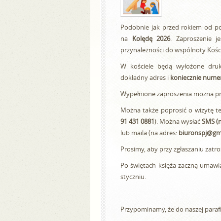
Podobnie jak przed rokiem od p
na
Kolędę 2026
. Zaproszenie 
przynależności do wspólnoty Kościo
W kościele będą wyłożone druki
dokładny adres i
koniecznie nume
Wypełnione zaproszenia można przy
Można także poprosić o wizytę te
91 431 0881
). Można wysłać
SMS (n
lub maila (na adres:
biuronspj@gm
Prosimy, aby przy zgłaszaniu zatro
Po świętach księża zaczną umawia
styczniu.
Przypominamy, że do naszej parafi