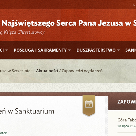
u
CI
POSŁUGA I SAKRAMENTY
DUSZPASTERSTWO
SAN
usa w Szczecinie →
Aktualności
/ Zapowiedzi wydarzeń
ZAPOWI
Góra Tab
6
20 lipca 202
artek