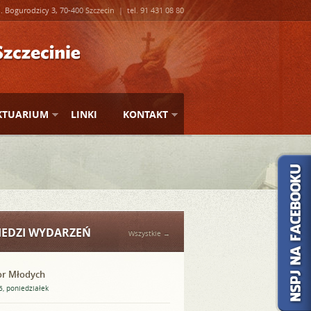
l. Bogurodzicy 3, 70-400 Szczecin | tel. 91 431 08 80
KTUARIUM
LINKI
KONTAKT
EDZI WYDARZEŃ
Wszystkie →
or Młodych
6, poniedziałek